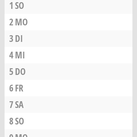
1
SO
2
MO
3
DI
4
MI
5
DO
6
FR
7
SA
8
SO