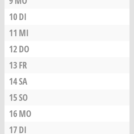
9
MO
10
DI
11
MI
12
DO
13
FR
14
SA
15
SO
16
MO
17
DI