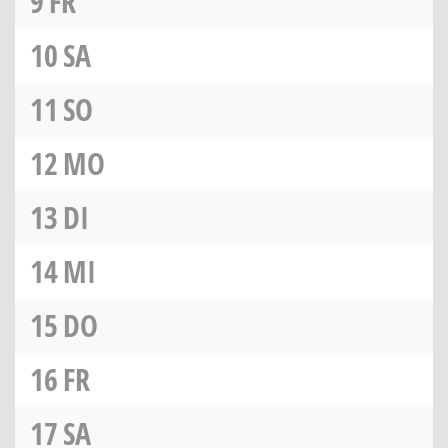
9
FR
10
SA
11
SO
12
MO
13
DI
14
MI
15
DO
16
FR
17
SA