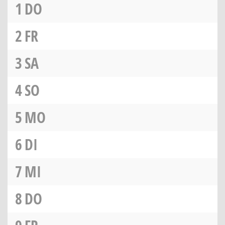
1
DO
2
FR
3
SA
4
SO
5
MO
6
DI
7
MI
8
DO