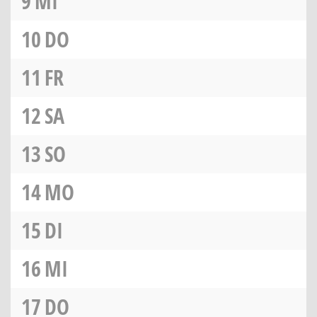
9
MI
10
DO
11
FR
12
SA
13
SO
14
MO
15
DI
16
MI
17
DO