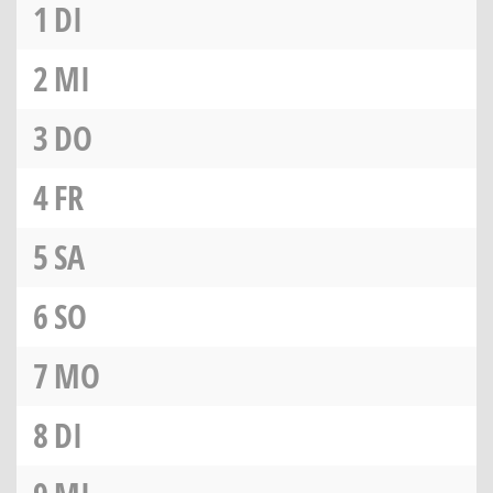
1
DI
2
MI
3
DO
4
FR
5
SA
6
SO
7
MO
8
DI