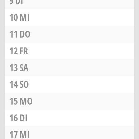
9
DI
10
MI
11
DO
12
FR
13
SA
14
SO
15
MO
16
DI
17
MI