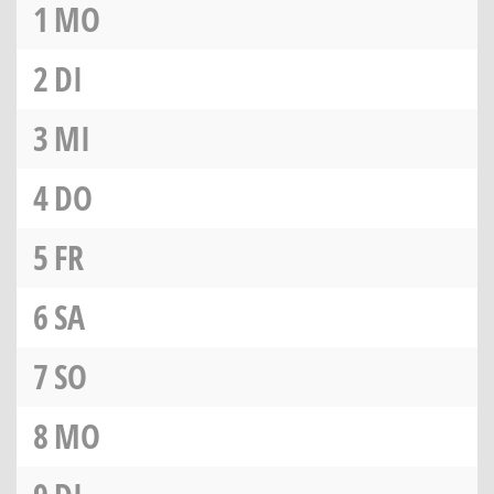
1
MO
2
DI
3
MI
4
DO
5
FR
6
SA
7
SO
8
MO