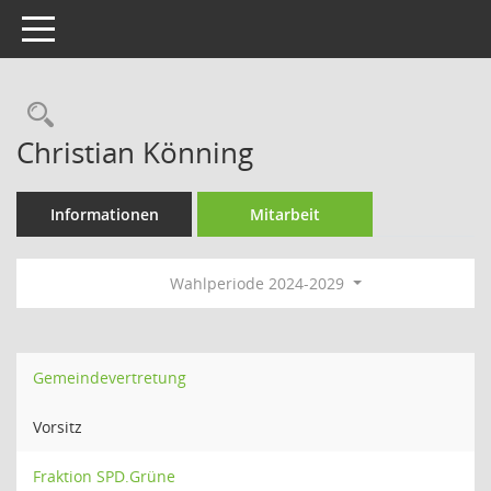
Toggle navigation
Rechercheauswahl
Christian Könning
Informationen
Mitarbeit
Wahlperiode 2024-2029
Gemeindevertretung
Vorsitz
Fraktion SPD.Grüne