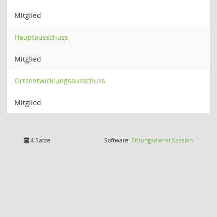
Mitglied
Hauptausschuss
Mitglied
Ortsentwicklungsausschuss
Mitglied
(Wird in
4 Sätze
Software:
Sitzungsdienst
Session