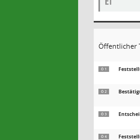
EI
Öffentlicher T
Festste
Ö 1
Bestäti
Ö 2
Entschei
Ö 3
Feststel
Ö 4