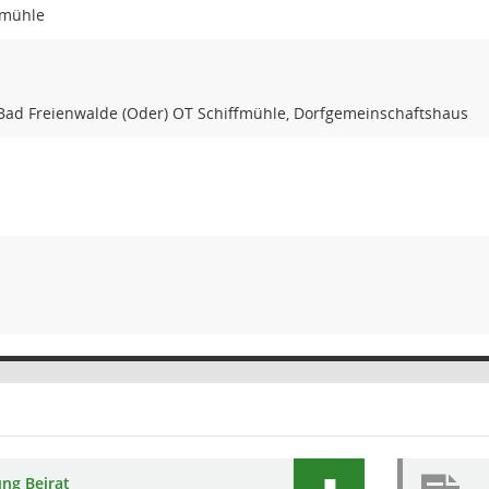
fmühle
Bad Freienwalde (Oder) OT Schiffmühle, Dorfgemeinschaftshaus
ung Beirat