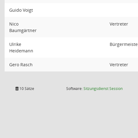
Guido Voigt
Nico
Vertreter
Baumgärtner
Ulrike
Bürgermeiste
Heidemann
Gero Rasch
Vertreter
(Wird in
10 Sätze
Software:
Sitzungsdienst
Session