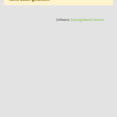
(Wird in
Software:
Sitzungsdienst
Session