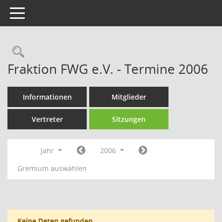
Toggle navigation
Rechercheauswahl
Fraktion FWG e.V. - Termine 2006
Informationen
Mitglieder
Vertreter
Sitzungen
Jahr
2006
Gremium auswählen
Keine Daten gefunden.