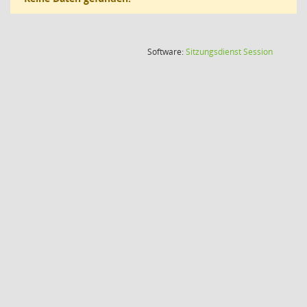
(Wird in
Software:
Sitzungsdienst
Session