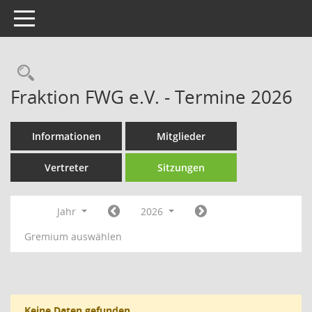
Toggle navigation
Rechercheauswahl
Fraktion FWG e.V. - Termine 2026
Informationen
Mitglieder
Vertreter
Sitzungen
Jahr
2026
Gremium auswählen
Keine Daten gefunden.